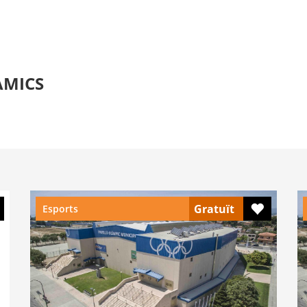
AMICS
Gratuït
Esports