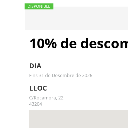
DISPONIBLE
10% de descomp
DIA
Fins 31 de Desembre de 2026
LLOC
C/Rocamora, 22
43204