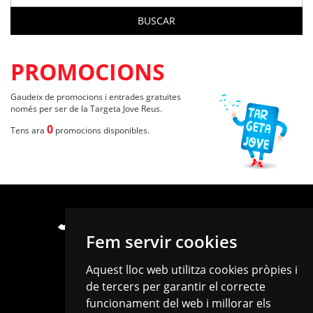
PROMOCIONS
Gaudeix de promocions i entrades gratuïtes
només per ser de la Targeta Jove Reus.
0
Tens ara
promocions disponibles.
Fem servir cookies
Aquest lloc web utilitza cookies pròpies i
de tercers per garantir el correcte
funcionament del web i millorar els
C/de Castellvell, 24 · 43202 · Reus