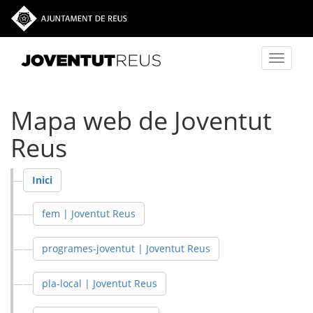
Vés al contingut
Toggle
navigati
Mapa web de Joventut
Reus
Inici
fem | Joventut Reus
programes-joventut | Joventut Reus
pla-local | Joventut Reus