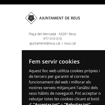
Plaça del Mercadal · 43201 Reus
977 010 010
ajuntament@reus.cat
|
reus.cat
Fem servir cookies
Aquest lloc web utilitza cookies pròpies i
de tercers per garantir el correcte
funcionament del web i millorar els
nostres serveis mitjançant l'anàlisi dels
seus hàbits de navegació. Pot acceptar o
rebutjar totes les cookies clicant el botó
d'
"Acceptar tot"
o
"Rebutjar tot"
,