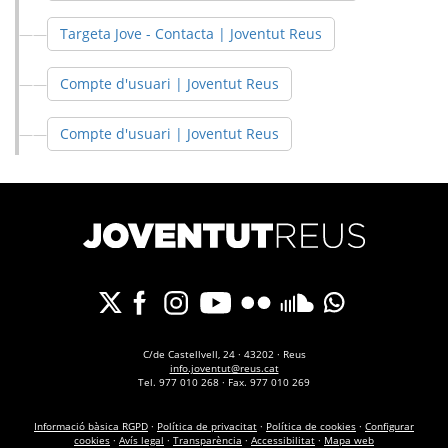
Targeta Jove - Contacta | Joventut Reus
Compte d'usuari | Joventut Reus
Compte d'usuari | Joventut Reus
C/de Castellvell, 24 · 43202 · Reus
info.joventut@reus.cat
Tel. 977 010 268 · Fax. 977 010 269
Informació bàsica RGPD
·
Política de privacitat
·
Política de cookies
·
Configurar
cookies
·
Avís legal
·
Transparència
·
Accessibilitat
·
Mapa web