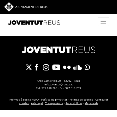
Vés al contingut
Toggle
navigati
C/de Castellvell, 24 · 43202 · Reus
info.joventut@reus.cat
Tel. 977 010 268 · Fax. 977 010 269
Informació bàsica RGPD
·
Política de privacitat
·
Política de cookies
·
Configurar
cookies
·
Avís legal
·
Transparència
·
Accessibilitat
·
Mapa web