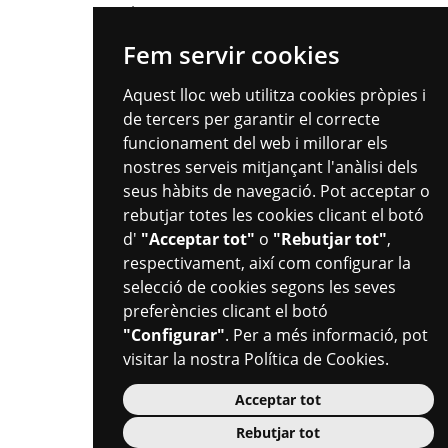
Fem servir cookies
Aquest lloc web utilitza cookies pròpies i
Plaça del Mercadal · 43201 Reus
de tercers per garantir el correcte
977 010 010
ajuntament@reus.cat
|
reus.cat
funcionament del web i millorar els
nostres serveis mitjançant l'anàlisi dels
seus hàbits de navegació. Pot acceptar o
rebutjar totes les cookies clicant el botó
d'
"Acceptar tot"
o
"Rebutjar tot"
,
respectivament, així com configurar la
selecció de cookies segons les seves
preferències clicant el botó
"Configurar"
. Per a més informació, pot
visitar la nostra
Política de Cookies
.
Acceptar tot
Rebutjar tot