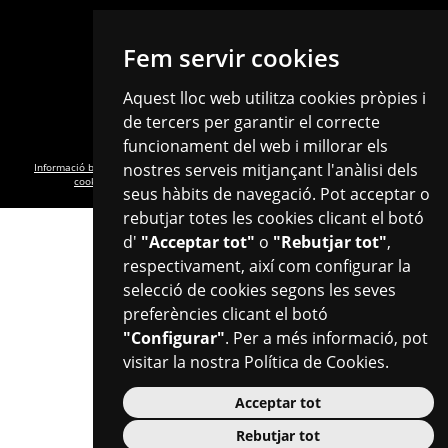
Fem servir cookies
Aquest lloc web utilitza cookies pròpies i
C/de Castellvell, 24 · 43202 · Reus
info.joventut@reus.cat
de tercers per garantir el correcte
Tel. 977 010 268 · Fax. 977 010 269
funcionament del web i millorar els
nostres serveis mitjançant l'anàlisi dels
Informació bàsica RGPD
·
Política de privacitat
·
Política de cookies
·
Configurar
cookies
·
Avís legal
·
Transparència
·
Accessibilitat
·
Mapa web
seus hàbits de navegació. Pot acceptar o
rebutjar totes les cookies clicant el botó
d'
"Acceptar tot"
o
"Rebutjar tot"
,
respectivament, així com configurar la
selecció de cookies segons les seves
preferències clicant el botó
Plaça del Mercadal · 43201 Reus
"Configurar"
. Per a més informació, pot
977 010 010
visitar la nostra
Política de Cookies
.
ajuntament@reus.cat
|
reus.cat
Acceptar tot
Rebutjar tot