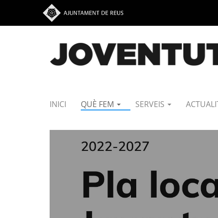
Vés al contingut
INICI
QUÈ FEM
SERVEIS
ACTUALI