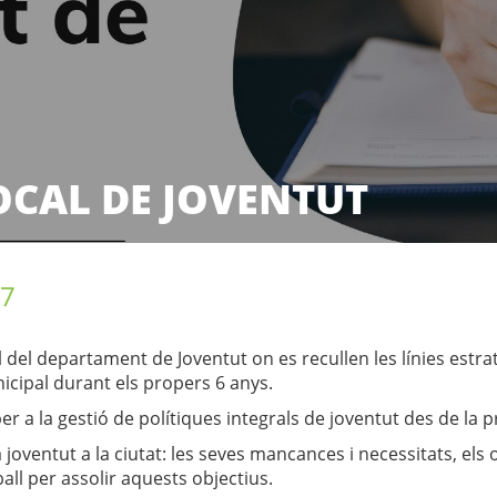
LOCAL DE JOVENTUT
OCAL DE JOVENTUT
27
l del departament de Joventut on es recullen les línies estra
icipal durant els propers 6 anys.
er a la gestió de polítiques integrals de joventut des de la p
a joventut a la ciutat: les seves mancances i necessitats, els o
ball per assolir aquests objectius.