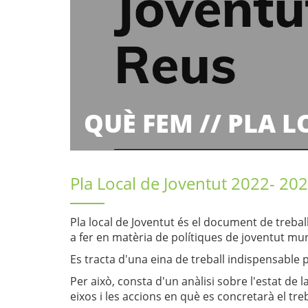
QUÈ FEM // PLA 
QUÈ FEM // PLA L
Pla Local de Joventut 2022- 20
Pla local de Joventut és el document de trebal
a fer en matèria de polítiques de joventut mun
Es tracta d'una eina de treball indispensable p
Per això, consta d'un anàlisi sobre l'estat de l
eixos i les accions en què es concretarà el tre