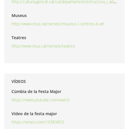
http://cultura.gencat.cat/ca/departament/estructura_i_adreces/organismes/icec/organisme/llibre_blanc
Museus
http://www.reus.cat/serveis/museus-i-centres-d-art
Teatres
http://www.reus.cat/serveis/teatres
VÍDEOS
Cúmbia de la Festa Major
https://www.youtube.com/watch
Vídeo de la festa major
https://vimeo.com/19383853