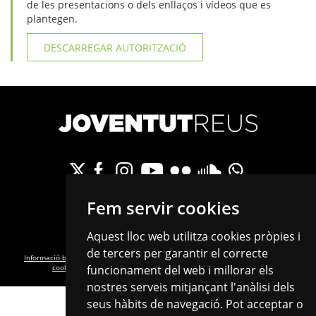
de les presentacions o dels enllaços i vídeos que es
plantegen.
DESCARREGAR AUTORITZACIÓ
Fem servir cookies
C/de Castellvell, 24 · 43202 · Reus
info.joventut@reus.cat
Tel. 977 010 268 · Fax. 977 010 269
Aquest lloc web utilitza cookies pròpies i
de tercers per garantir el correcte
Informació bàsica RGPD
·
Política de privacitat
·
Política de cookies
·
Configurar
cookies
·
Avís legal
·
Transparència
·
Accessibilitat
·
Mapa web
funcionament del web i millorar els
nostres serveis mitjançant l'anàlisi dels
seus hàbits de navegació. Pot acceptar o