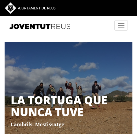
Vés al contingut
Toggle
navigati
LA TORTUGA QUE
NUNCA TUVE
Cambrils. Mestissatge
LA TORTUGA QUE