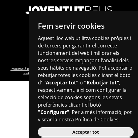
Fem servir cookies
Aquest lloc web utilitza cookies pròpies i
de tercers per garantir el correcte
C/de Castellvell, 24 · 43202 · Reus
info.joventut@reus.cat
funcionament del web i millorar els
Tel. 977 010 268 · Fax. 977 010 269
nostres serveis mitjançant l'anàlisi dels
seus hàbits de navegació. Pot acceptar o
Informació bàsica RGPD
·
Política de privacitat
·
Política de cookies
·
Configurar
cookies
·
Avís legal
·
Transparència
·
Accessibilitat
·
Mapa web
rebutjar totes les cookies clicant el botó
d'
"Acceptar tot"
o
"Rebutjar tot"
,
respectivament, així com configurar la
selecció de cookies segons les seves
preferències clicant el botó
"Configurar"
. Per a més informació, pot
visitar la nostra
Política de Cookies
.
Plaça del Mercadal · 43201 Reus
977 010 010
Acceptar tot
ajuntament@reus.cat
|
reus.cat