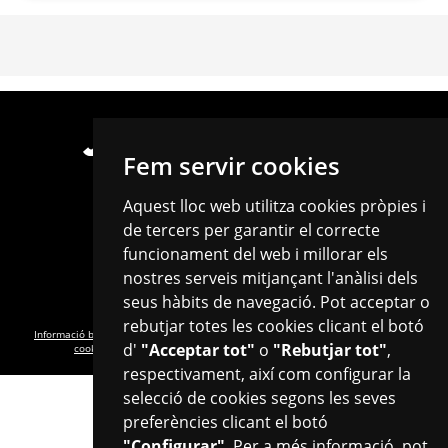
Fem servir cookies
Aquest lloc web utilitza cookies pròpies i
de tercers per garantir el correcte
funcionament del web i millorar els
C/de Castellvell, 24 · 43202 · Reus
nostres serveis mitjançant l'anàlisi dels
info.joventut@reus.cat
Tel. 977 010 268 · Fax. 977 010 269
seus hàbits de navegació. Pot acceptar o
rebutjar totes les cookies clicant el botó
Informació bàsica RGPD
·
Política de privacitat
·
Política de cookies
·
Configurar
d'
"Acceptar tot"
o
"Rebutjar tot"
,
cookies
·
Avís legal
·
Transparència
·
Accessibilitat
·
Mapa web
respectivament, així com configurar la
selecció de cookies segons les seves
preferències clicant el botó
"Configurar"
. Per a més informació, pot