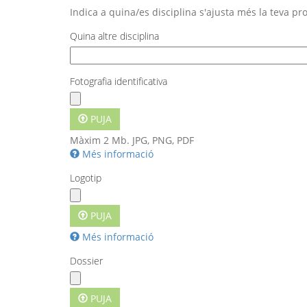
Indica a quina/es disciplina s'ajusta més la teva pr
Quina altre disciplina
Fotografia identificativa
PUJA
Màxim 2 Mb. JPG, PNG, PDF
Més informació
Els fitxers han de ser de menys de
2 MB
.
Logotip
Tipus de fitxers permesos:
jpg jpeg png 
PUJA
Més informació
Els fitxers han de ser de menys de
2 MB
.
Dossier
Tipus de fitxers permesos:
jpg jpeg png
PUJA