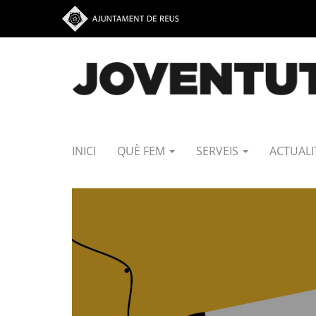
Vés al contingut
INICI
QUÈ FEM
SERVEIS
ACTUALI