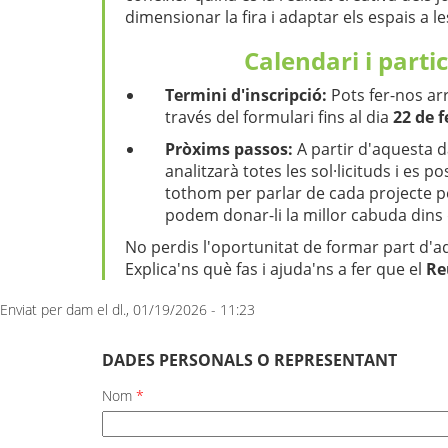
dimensionar la fira i adaptar els espais a l
Calendari i parti
Termini d'inscripció:
Pots fer-nos arr
través del formulari fins al dia
22 de f
Pròxims passos:
A partir d'aquesta d
analitzarà totes les sol·licituds i es
tothom per parlar de cada projecte 
podem donar-li la millor cabuda dins
No perdis l'oportunitat de formar part d'aq
Explica'ns què fas i ajuda'ns a fer que el
Re
Enviat per
dam
el dl., 01/19/2026 - 11:23
DADES PERSONALS O REPRESENTANT
Nom
*