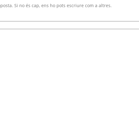
oposta. Si no és cap, ens ho pots escriure com a altres.
pdf
.
 psd
.