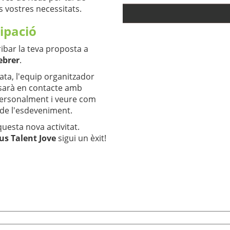
es vostres necessitats.
cipació
ibar la teva proposta a
ebrer
.
ata, l'equip organitzador
 posarà en contacte amb
personalment i veure com
 de l'esdeveniment.
uesta nova activitat.
us Talent Jove
sigui un èxit!