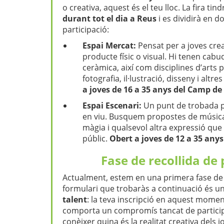
o creativa, aquest és el teu lloc. La fira tin
durant tot el dia a Reus
i es dividirà en d
participació:
Espai Mercat:
Pensat per a joves cre
producte físic o visual. Hi tenen cabud
ceràmica, així com disciplines d’arts p
fotografia, il·lustració, disseny i altr
a joves de 16 a 35 anys del Camp de
Espai Escenari:
Un punt de trobada pe
en viu. Busquem propostes de música
màgia i qualsevol altra expressió que 
públic.
Obert a joves de 12 a 35 any
Fase de recollida de
Actualment, estem en una primera fase de di
formulari que trobaràs a continuació és u
talent
: la teva inscripció en aquest moment
comporta un compromís tancat de participa
conèixer quina és la realitat creativa dels 