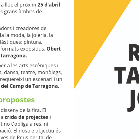
drà lloc el pròxim
25 d'abril
os grans àmbits de
adors i creadores de
a la moda, la joieria, la
làstiques: pintura,
es formats expositius.
Obert
 Tarragona.
r a les arts escèniques i
, dansa, teatre, monòlegs,
requereixi un escenari i un
s del Camp de Tarragona.
 propostes
sseny de la fira. El
na
crida de projectes i
 no t'obliga a res, ni
ció. El nostre objectiu és
joves de Reus per tal de