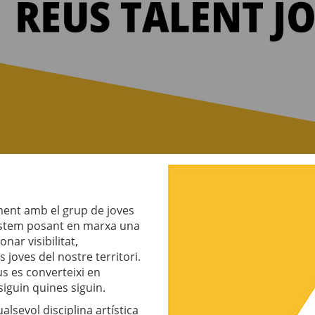
E
ment amb el grup de joves
estem posant en marxa una
nar visibilitat,
s joves del nostre territori.
us es converteixi en
siguin quines siguin.
alsevol disciplina artística